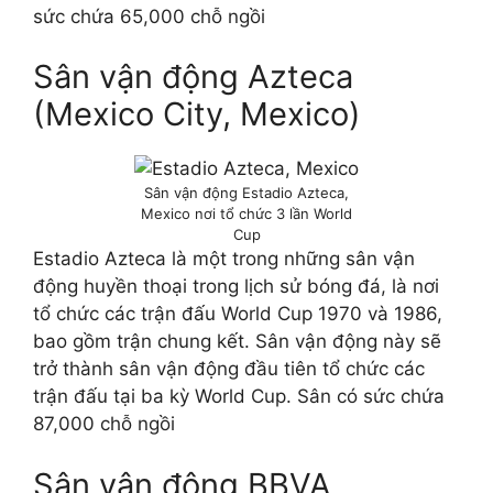
sức chứa 65,000 chỗ ngồi
Sân vận động Azteca
(Mexico City, Mexico)
Sân vận động Estadio Azteca,
Mexico nơi tổ chức 3 lần World
Cup
Estadio Azteca là một trong những sân vận
động huyền thoại trong lịch sử bóng đá, là nơi
tổ chức các trận đấu World Cup 1970 và 1986,
bao gồm trận chung kết. Sân vận động này sẽ
trở thành sân vận động đầu tiên tổ chức các
trận đấu tại ba kỳ World Cup. Sân có sức chứa
87,000 chỗ ngồi
Sân vận động BBVA