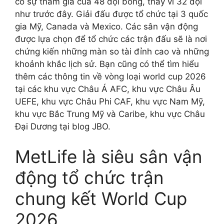
có sự tham gia của 48 đội bóng, thay vì 32 đội
như trước đây. Giải đấu được tổ chức tại 3 quốc
gia Mỹ, Canada và Mexico. Các sân vận động
được lựa chọn để tổ chức các trận đấu sẽ là nơi
chứng kiến những màn so tài đỉnh cao và những
khoảnh khắc lịch sử. Bạn cũng có thể tìm hiểu
thêm các thông tin về vòng loại world cup 2026
tại các khu vực Châu Á AFC, khu vực Châu Âu
UEFE, khu vực Châu Phi CAF, khu vực Nam Mỹ,
khu vực Bắc Trung Mỹ và Caribe, khu vực Châu
Đại Dương tại blog JBO.
MetLife là siêu sân vận
động tổ chức trận
chung kết World Cup
2026