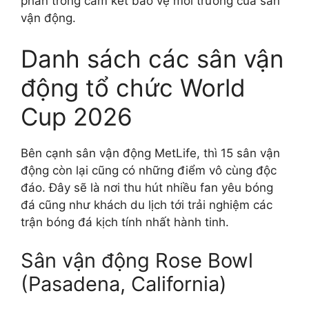
phần trong cam kết bảo vệ môi trường của sân
vận động.
Danh sách các sân vận
động tổ chức World
Cup 2026
Bên cạnh sân vận động MetLife, thì 15 sân vận
động còn lại cũng có những điểm vô cùng độc
đáo. Đây sẽ là nơi thu hút nhiều fan yêu bóng
đá cũng như khách du lịch tới trải nghiệm các
trận bóng đá kịch tính nhất hành tinh.
Sân vận động Rose Bowl
(Pasadena, California)