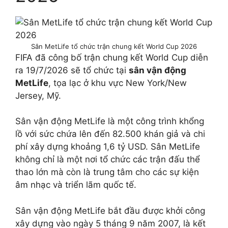
Sân MetLife tổ chức trận chung kết World Cup 2026
FIFA đã công bố trận chung kết World Cup diễn
ra 19/7/2026 sẽ tổ chức tại
sân vận động
MetLife
, tọa lạc ở khu vực New York/New
Jersey, Mỹ.
Sân vận động MetLife là một công trình khổng
lồ với sức chứa lên đến 82.500 khán giả và chi
phí xây dựng khoảng 1,6 tỷ USD. Sân MetLife
không chỉ là một nơi tổ chức các trận đấu thể
thao lớn mà còn là trung tâm cho các sự kiện
âm nhạc và triển lãm quốc tế.
Sân vận động MetLife bắt đầu được khởi công
xây dựng vào ngày 5 tháng 9 năm 2007, là kết