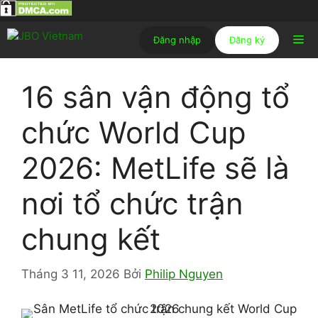
Chuyển
đến
Me
Đăng nhập
Đăng ký
nội
dung
16 sân vận động tổ
chức World Cup
2026: MetLife sẽ là
nơi tổ chức trận
chung kết
Tháng 3 11, 2026
Bởi
Philip Nguyen