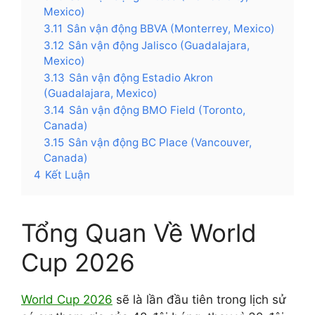
Mexico)
3.11
Sân vận động BBVA (Monterrey, Mexico)
3.12
Sân vận động Jalisco (Guadalajara,
Mexico)
3.13
Sân vận động Estadio Akron
(Guadalajara, Mexico)
3.14
Sân vận động BMO Field (Toronto,
Canada)
3.15
Sân vận động BC Place (Vancouver,
Canada)
4
Kết Luận
Tổng Quan Về World
Cup 2026
World Cup 2026
sẽ là lần đầu tiên trong lịch sử