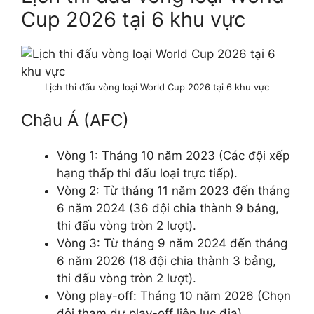
Cup 2026 tại 6 khu vực
Lịch thi đấu vòng loại World Cup 2026 tại 6 khu vực
Châu Á (AFC)
Vòng 1: Tháng 10 năm 2023 (Các đội xếp
hạng thấp thi đấu loại trực tiếp).
Vòng 2: Từ tháng 11 năm 2023 đến tháng
6 năm 2024 (36 đội chia thành 9 bảng,
thi đấu vòng tròn 2 lượt).
Vòng 3: Từ tháng 9 năm 2024 đến tháng
6 năm 2026 (18 đội chia thành 3 bảng,
thi đấu vòng tròn 2 lượt).
Vòng play-off: Tháng 10 năm 2026 (Chọn
đội tham dự play-off liên lục địa).