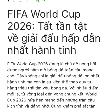
1
2
…
5
Tiếp
→
FIFA World Cup
2026: Tất tần tật
về giải đấu hấp dẫn
nhất hành tinh
FIFA World Cup 2026 đang là chủ đề nóng hổi
được người hâm mộ bóng đá toàn cầu mong
chờ. Đây không chỉ là giải đấu bóng đá lớn nhất
hành tinh mà còn là sự kiện thể thao quy tụ
hàng triệu trái tim yêu bóng đá. Với nhiều điểm
mới lạ, từ vòng loại đến vòng chung kết, World
Cup 2026 hứa hẹn mang đến những trận cầu
kịch tính và đáng nhớ. Cùng khám phá tất tần