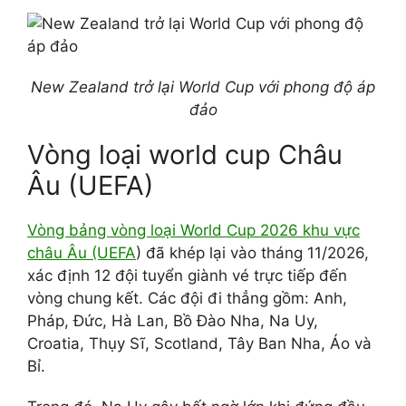
New Zealand trở lại World Cup với phong độ áp
đảo
Vòng loại world cup Châu
Âu (UEFA)
Vòng bảng vòng loại World Cup 2026 khu vực
châu Âu (UEFA
) đã khép lại vào tháng 11/2026,
xác định 12 đội tuyển giành vé trực tiếp đến
vòng chung kết. Các đội đi thẳng gồm: Anh,
Pháp, Đức, Hà Lan, Bồ Đào Nha, Na Uy,
Croatia, Thụy Sĩ, Scotland, Tây Ban Nha, Áo và
Bỉ.