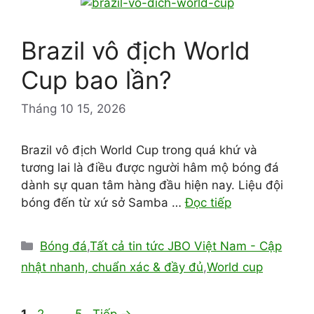
Brazil vô địch World
Cup bao lần?
Tháng 10 15, 2026
Brazil vô địch World Cup trong quá khứ và
tương lai là điều được người hâm mộ bóng đá
dành sự quan tâm hàng đầu hiện nay. Liệu đội
bóng đến từ xứ sở Samba …
Đọc tiếp
Danh
Bóng đá
,
Tất cả tin tức JBO Việt Nam - Cập
mục
nhật nhanh, chuẩn xác & đầy đủ
,
World cup
Trang
Trang
Trang