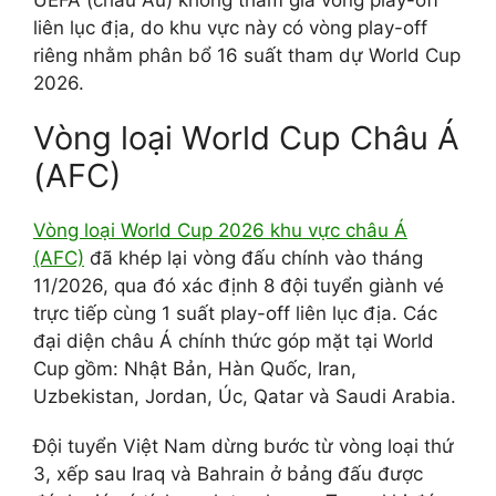
UEFA (châu Âu) không tham gia vòng play-off
liên lục địa, do khu vực này có vòng play-off
riêng nhằm phân bổ 16 suất tham dự World Cup
2026.
Vòng loại World Cup Châu Á
(AFC)
Vòng loại World Cup 2026 khu vực châu Á
(AFC)
đã khép lại vòng đấu chính vào tháng
11/2026, qua đó xác định 8 đội tuyển giành vé
trực tiếp cùng 1 suất play-off liên lục địa. Các
đại diện châu Á chính thức góp mặt tại World
Cup gồm: Nhật Bản, Hàn Quốc, Iran,
Uzbekistan, Jordan, Úc, Qatar và Saudi Arabia.
Đội tuyển Việt Nam dừng bước từ vòng loại thứ
3, xếp sau Iraq và Bahrain ở bảng đấu được