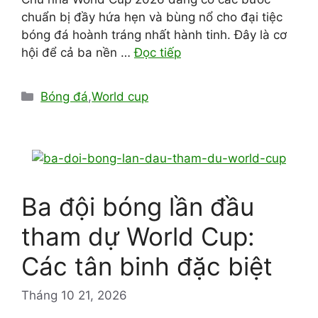
chuẩn bị đầy hứa hẹn và bùng nổ cho đại tiệc
bóng đá hoành tráng nhất hành tinh. Đây là cơ
hội để cả ba nền …
Đọc tiếp
Danh
Bóng đá
,
World cup
mục
Ba đội bóng lần đầu
tham dự World Cup:
Các tân binh đặc biệt
Tháng 10 21, 2026