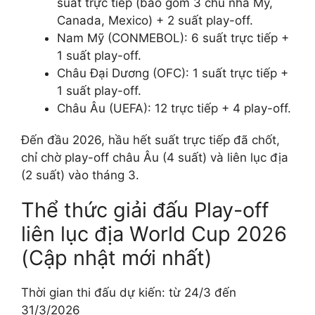
suất trực tiếp (bao gồm 3 chủ nhà Mỹ,
Canada, Mexico) + 2 suất play-off.
Nam Mỹ (CONMEBOL): 6 suất trực tiếp +
1 suất play-off.
Châu Đại Dương (OFC): 1 suất trực tiếp +
1 suất play-off.
Châu Âu (UEFA): 12 trực tiếp + 4 play-off.
Đến đầu 2026, hầu hết suất trực tiếp đã chốt,
chỉ chờ play-off châu Âu (4 suất) và liên lục địa
(2 suất) vào tháng 3.
Thể thức giải đấu Play-off
liên lục địa World Cup 2026
(Cập nhật mới nhất)
Thời gian thi đấu dự kiến: từ 24/3 đến
31/3/2026