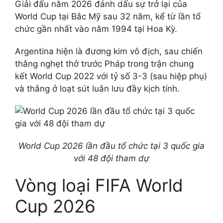
Giải đấu năm 2026 đánh dấu sự trở lại của
World Cup tại Bắc Mỹ sau 32 năm, kể từ lần tổ
chức gần nhất vào năm 1994 tại Hoa Kỳ.
Argentina hiện là đương kim vô địch, sau chiến
thắng nghẹt thở trước Pháp trong trận chung
kết World Cup 2022 với tỷ số 3-3 (sau hiệp phụ)
và thắng ở loạt sút luân lưu đầy kịch tính.
World Cup 2026 lần đầu tổ chức tại 3 quốc gia
với 48 đội tham dự
Vòng loại FIFA World
Cup 2026