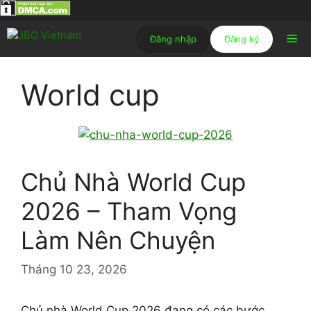
Chuyển
đến
Me
Đăng nhập
Đăng ký
nội
dung
World cup
Chủ Nhà World Cup
2026 – Tham Vọng
Làm Nên Chuyện
Tháng 10 23, 2026
Chủ nhà World Cup 2026 đang có các bước