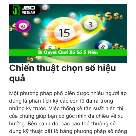
Chiến thuật chọn số hiệu
quả
Một phương pháp phổ biến được nhiều người áp
dụng là phân tích kỹ các con lô đã ra trong
những kỳ trước. Việc thống kê tần suất hiển thị
của chúng giúp bạn có góc nhìn đa chiều về xu
hướng. Bên cạnh đó, các cao thủ thường sử
dụng kỹ thuật bắt lô bằng phương pháp số nóng