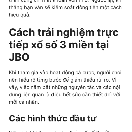
thắng bạn vẫn sẽ kiểm soát dòng tiền một cách
hiệu quả.
Cách trải nghiệm trực
tiếp xổ số 3 miền tại
JBO
Khi tham gia vào hoạt động cá cược, người chơi
nên hiểu rõ từng bước để giảm thiểu rủi ro. Vì
vậy, việc nắm bắt những nguyên tắc và các nội
dung liên quan là điều hết sức cần thiết đối với
mỗi cá nhân.
Các hình thức đầu tư