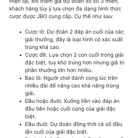
Hiện tại, khi tham gia dự đoán xổ số 3 miền,
khách hàng tùy ý lựa chọn đa dạng hình thức
cược được JBO cung cấp. Cụ thể như sau:
Cược lô: Dự đoán 2 đáp án cuối của các
giải thưởng, đây là loại hình có xác suất
trúng khá cao.
Cược đề: Lựa chọn 2 con cuối trong giải
đặc biệt, tuy khó trúng hơn nhưng giá trị
phần thưởng lớn hơn nhiều.
Bao lô: Người chơi đánh cùng lúc trên
nhiều đài để nâng cao khả năng trúng
giải.
Đầu hoặc đuôi: Xuống tiền vào đáp án
đầu tiên hoặc cuối cùng của giải đặc
biệt.
Đầu đuôi: Dự đoán đồng thời cả số đầu
lẫn cuối của giải đặc biệt.