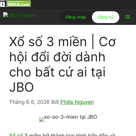
Chuyển
đến
Me
Đăng nhập
Đăng ký
nội
dung
Xổ số 3 miền | Cơ
hội đổi đời dành
cho bất cứ ai tại
JBO
Tháng 6 6, 2026
Bởi
Philip Nguyen
Xổ số
3 miền trở thành loại hình hấp dẫn và