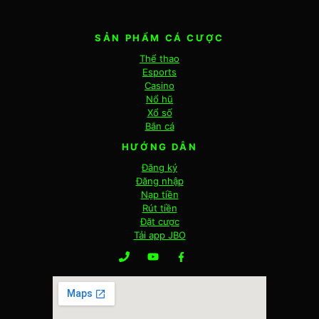
SẢN PHẨM CÁ CƯỢC
Thể thao
Esports
Casino
Nổ hũ
Xổ số
Bắn cá
HƯỚNG DẪN
Đăng ký
Đăng nhập
Nạp tiền
Rút tiền
Đặt cược
Tải app JBO