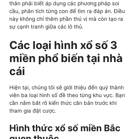
thân phải biết áp dụng các phương pháp soi
cầu, phân tích từng con để tìm ra đáp án. Điều
này không chỉ thêm phần thú vị mà còn tạo ra
sự cạnh tranh giữa các lô thủ.
Các loại hình xổ số 3
miền phổ biến tại nhà
cái
Hiện tại, chúng tôi sẽ giới thiệu đến quý thành
viên ba loại hình số đề theo từng khu vực. Bạn
cần nắm bắt rõ kiến thức căn bản trước khi
tham gia đặt cược.
Hình thức xổ số miền Bắc
quen thuộc