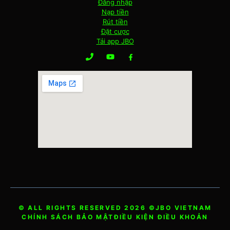
Đăng nhập
Nạp tiền
Rút tiền
Đặt cược
Tải app JBO
© ALL RIGHTS RESERVED 2026
©
JBO VIETNAM
CHÍNH SÁCH BẢO MẬT
ĐIỀU KIỆN ĐIỀU KHOẢN