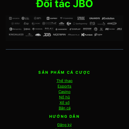
Đối tác JBO
SẢN PHẨM CÁ CƯỢC
Thể thao
Esports
Casino
Nổ hũ
Xổ số
Bắn cá
HƯỚNG DẪN
Đăng ký