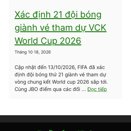
Xác định 21 đội bóng
giành vé tham dự VCK
World Cup 2026
Tháng 10 18, 2026
Cập nhật đến 13/10/2026, FIFA đã xác
định đội bóng thứ 21 giành vé tham dự
vòng chung kết World cup 2026 sắp tới.
Cùng JBO điểm qua các đổi ...
Đọc tiếp