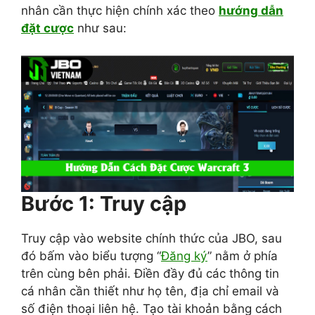
nhân cần thực hiện chính xác theo
hướng dẫn
đặt cược
như sau:
Bước 1: Truy cập
Truy cập vào website chính thức của JBO, sau
đó bấm vào biểu tượng “
Đăng ký
” nằm ở phía
trên cùng bên phải. Điền đầy đủ các thông tin
cá nhân cần thiết như họ tên, địa chỉ email và
số điện thoại liên hệ. Tạo tài khoản bằng cách