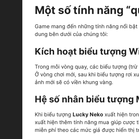
Một số tính năng “
Game mang đến những tính năng nổi bật gi
dung bên dưới của chúng tôi:
Kích hoạt biểu tượng W
Trong mỗi vòng quay, các biểu tượng (trừ W
Ở vòng chơi mới, sau khi biểu tượng rơi 
ảnh mới sẽ có viền khung vàng.
Hệ số nhân biểu tượng
Khi biểu tượng
Lucky Neko
xuất hiện tro
xuất hiện thêm tính năng mua giúp cược t
miễn phí theo các mức giá được hiển thị 