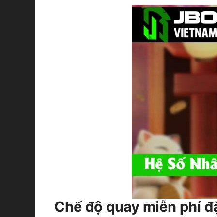
Chế độ quay miễn phí đặ