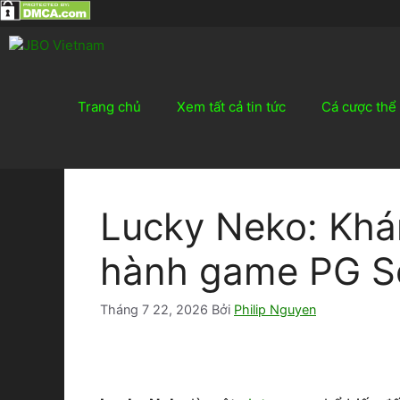
Chuyển
đến
nội
dung
Trang chủ
Xem tất cả tin tức
Cá cược thể
Lucky Neko: Khá
hành game PG S
Tháng 7 22, 2026
Bởi
Philip Nguyen