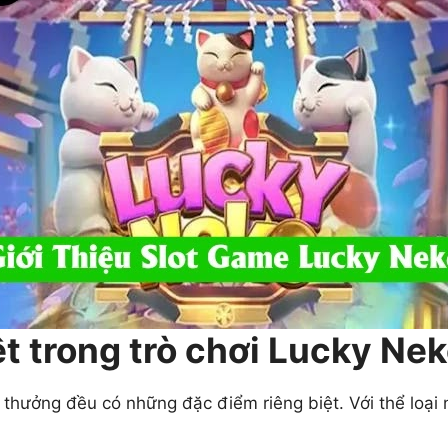
t trong trò chơi Lucky Ne
thưởng đều có những đặc điểm riêng biệt. Với thể loại 