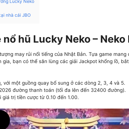
thưởng Lucky Neko
tại nhà cái JBO
e nổ hũ Lucky Neko – Nek
tượng may rủi nổi tiếng của Nhật Bản. Tựa game mang 
ham gia, bạn có thể săn lùng các giải Jackpot khổng lồ, bắ
, với một guồng quay bổ sung ở các dòng 2, 3, 4 và 5.
 2026 đường thanh toán (tối đa lên đến 32400 đường).
giá trị tiền cược từ 0.10 đến 1.00.