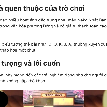
à quen thuộc của trò chơi
gặp nhiều hoạt ảnh đặc trưng như: mèo Neko Nhật Bản, t
rong văn hóa phương Đông và có giá trị thanh toán cao.
iểu tượng thẻ bài như 10, Q, K, J, A, thường xuyên xuất
 thấp hơn một chút.
 tượng và lôi cuốn
oại này mang đến các trải nghiệm đáng nhớ cho người dù
c mà không gặp khó khăn.