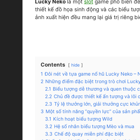
Lucky Neko
là một
slot
game phổ biến đế
thiết kế đồ họa sinh động và các biểu tư
ảnh xuất hiện đều mang lại giá trị riêng b
Contents
hide
1
Đôi nét về tựa game nổ hũ Lucky Neko –
2
Những điểm đặc biệt trong trò chơi Luck
2.1
Biểu tượng dễ thương và quen thuộc c
2.2
Chủ đề được thiết kế ấn tượng và lôi 
2.3
Tỷ lệ thưởng lớn, giải thưởng cực khủ
3
Một số tính năng “quyền lực” của sản ph
3.1
Kích hoạt biểu tượng Wild
3.2
Hệ số nhân biểu tượng Mèo và mua
3.3
Chế độ quay miễn phí đặc biệt