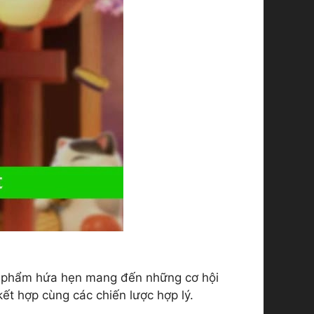
ản phẩm hứa hẹn mang đến những cơ hội
kết hợp cùng các chiến lược hợp lý.