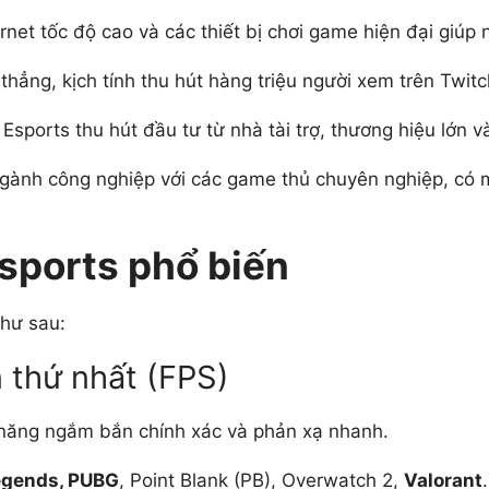
rnet tốc độ cao và các thiết bị chơi game hiện đại giúp
g thẳng, kịch tính thu hút hàng triệu người xem trên Tw
 Esports thu hút đầu tư từ nhà tài trợ, thương hiệu lớn
ngành công nghiệp với các game thủ chuyên nghiệp, có 
sports phổ biến
như sau:
 thứ nhất (FPS)
 năng ngắm bắn chính xác và phản xạ nhanh.
egends, PUBG
, Point Blank (PB), Overwatch 2,
Valorant