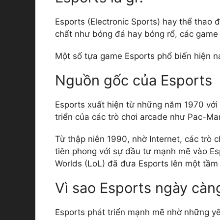
Esports (Electronic Sports) hay thể thao 
chất như bóng đá hay bóng rổ, các game t
Một số tựa game Esports phổ biến hiện 
Nguồn gốc của Esports
Esports xuất hiện từ những năm 1970 với
triển của các trò chơi arcade như Pac-Man
Từ thập niên 1990, nhờ Internet, các trò 
tiên phong với sự đầu tư mạnh mẽ vào Es
Worlds (LoL) đã đưa Esports lên một tầm
Vì sao Esports ngày càn
Esports phát triển mạnh mẽ nhờ những yế