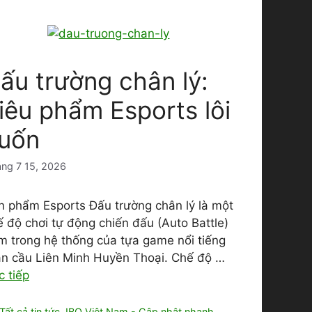
ấu trường chân lý:
iêu phẩm Esports lôi
uốn
ng 7 15, 2026
n phẩm Esports Đấu trường chân lý là một
ế độ chơi tự động chiến đấu (Auto Battle)
m trong hệ thống của tựa game nổi tiếng
àn cầu Liên Minh Huyền Thoại. Chế độ …
c tiếp
Danh
Tất cả tin tức JBO Việt Nam - Cập nhật nhanh,