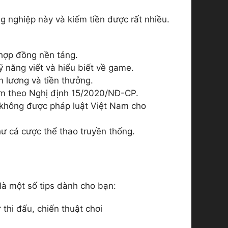
 nghiệp này và kiếm tiền được rất nhiều.
 hợp đồng nền tảng.
ỹ năng viết và hiểu biết về game.
n lương và tiền thưởng.
Nam theo Nghị định 15/2020/NĐ-CP.
 không được pháp luật Việt Nam cho
như cá cược thể thao truyền thống.
 là một số tips dành cho bạn:
 thi đấu, chiến thuật chơi