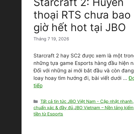
Starcraft 2: Huyền
thoại RTS chưa bao
giờ hết hot tại JBO
Tháng 7 19, 2026
Starcraft 2 hay SC2 được xem là một tron
những tựa game Esports hàng đầu hiện n
Đối với những ai mới bắt đầu và còn đang
loay hoay tìm hướng đi, bài viết dưới …
Đ
tiếp
Danh
Tất cả tin tức JBO Việt Nam - Cập nhật nhanh,
mục
chuẩn xác & đầy đủ
,
JBO Vietnam – Nền tảng kiếm
tiền từ Esports