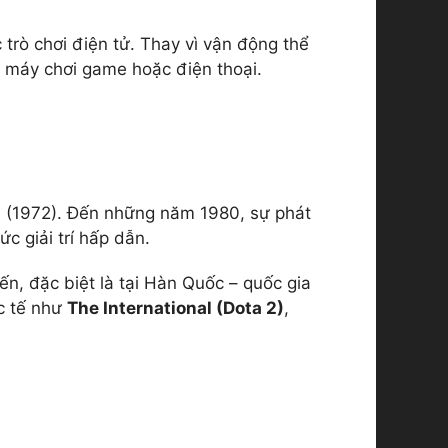
 trò chơi điện tử. Thay vì vận động thể
h, máy chơi game hoặc điện thoại.
d (1972). Đến những năm 1980, sự phát
c giải trí hấp dẫn.
ến, đặc biệt là tại Hàn Quốc – quốc gia
c tế như
The International (Dota 2)
,