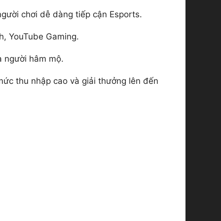
 người chơi dễ dàng tiếp cận Esports.
itch, YouTube Gaming.
 và người hâm mộ.
mức thu nhập cao và giải thưởng lên đến
.