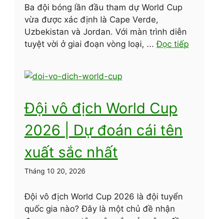
Ba đội bóng lần đầu tham dự World Cup
vừa được xác định là Cape Verde,
Uzbekistan và Jordan. Với màn trình diễn
tuyệt vời ở giai đoạn vòng loại, ...
Đọc tiếp
Đội vô địch World Cup
2026 | Dự đoán cái tên
xuất sắc nhất
Tháng 10 20, 2026
Đội vô địch World Cup 2026 là đội tuyển
quốc gia nào? Đây là một chủ đề nhận