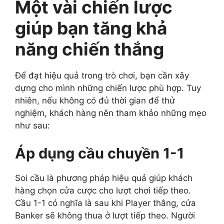
Một vài chiến lược
giúp bạn tăng khả
năng chiến thắng
Để đạt hiệu quả trong trò chơi, bạn cần xây
dựng cho mình những chiến lược phù hợp. Tuy
nhiên, nếu không có đủ thời gian để thử
nghiệm, khách hàng nên tham khảo những mẹo
như sau:
Áp dụng cầu chuyền 1-1
Soi cầu là phương pháp hiệu quả giúp khách
hàng chọn cửa cược cho lượt chơi tiếp theo.
Cầu 1-1 có nghĩa là sau khi Player thắng, cửa
Banker sẽ không thua ở lượt tiếp theo. Người