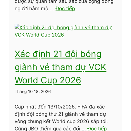
được sự quan tâm sâu sắc của cộng đồng
người hâm mộ ...
Đọc tiếp
Xác định 21 đội bóng
giành vé tham dự VCK
World Cup 2026
Tháng 10 18, 2026
Cập nhật đến 13/10/2026, FIFA đã xác
định đội bóng thứ 21 giành vé tham dự
vòng chung kết World cup 2026 sắp tới.
Cùng JBO điểm qua các đổi ...
Đọc tiếp