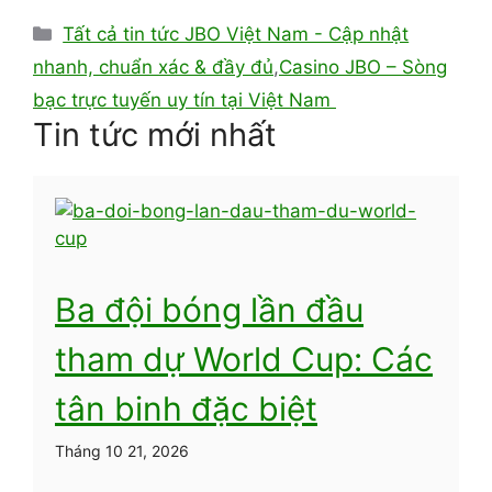
Danh
Tất cả tin tức JBO Việt Nam - Cập nhật
mục
nhanh, chuẩn xác & đầy đủ
,
Casino JBO – Sòng
bạc trực tuyến uy tín tại Việt Nam
Tin tức mới nhất
Ba đội bóng lần đầu
tham dự World Cup: Các
tân binh đặc biệt
Tháng 10 21, 2026