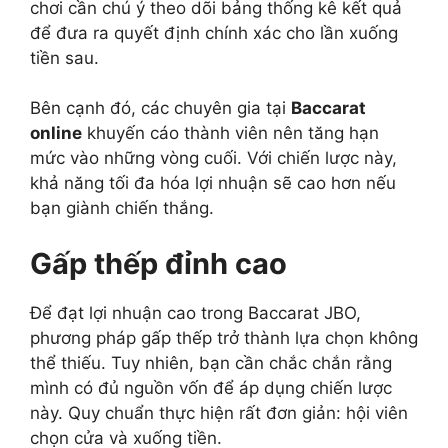
chơi cần chú ý theo dõi bảng thống kê kết quả
để đưa ra quyết định chính xác cho lần xuống
tiền sau.
Bên cạnh đó, các chuyên gia tại
Baccarat
online
khuyến cáo thành viên nên tăng hạn
mức vào những vòng cuối. Với chiến lược này,
khả năng tối đa hóa lợi nhuận sẽ cao hơn nếu
bạn giành chiến thắng.
Gấp thếp đỉnh cao
Để đạt lợi nhuận cao trong Baccarat JBO,
phương pháp gấp thếp trở thành lựa chọn không
thể thiếu. Tuy nhiên, bạn cần chắc chắn rằng
mình có đủ nguồn vốn để áp dụng chiến lược
này. Quy chuẩn thực hiện rất đơn giản: hội viên
chọn cửa và xuống tiền.