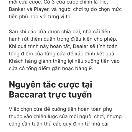
mỗi cửa cược. Có 3 cửa cược chính là Tie,
Banker và Player, và người chơi tự do chọn mức
tiền phù hợp với từng vị trí.
Sau khi các cửa được chia bài, nhà cái tiến
hành rút thêm quân trong điều kiện cho phép.
Khi quá trình này hoàn tất, Dealer sẽ tính toán
tổng điểm của từng cửa để xác định kết quả.
Khách hàng giành thắng lợi nếu xuống tiền vào
cửa có tổng điểm gần hoặc bằng 9.
Nguyên tắc cược tại
Baccarat trực tuyến
Việc chọn cửa để xuống tiền hoàn toàn phụ
thuộc vào chiến lược của mỗi người chơi, nhưng
cũng cần tuân thủ các quy định từ nhà cái.