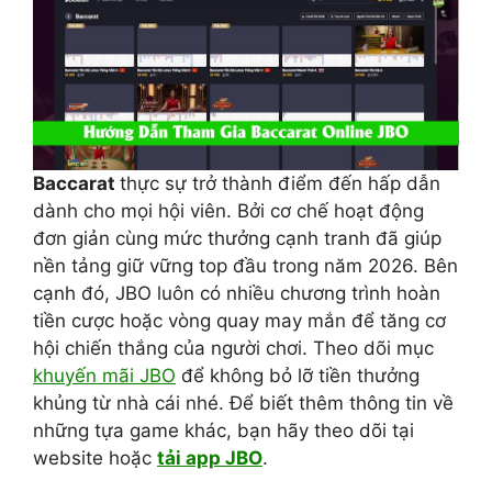
Baccarat
thực sự trở thành điểm đến hấp dẫn
dành cho mọi hội viên. Bởi cơ chế hoạt động
đơn giản cùng mức thưởng cạnh tranh đã giúp
nền tảng giữ vững top đầu trong năm 2026. Bên
cạnh đó, JBO luôn có nhiều chương trình hoàn
tiền cược hoặc vòng quay may mắn để tăng cơ
hội chiến thắng của người chơi. Theo dõi mục
khuyến mãi JBO
để không bỏ lỡ tiền thưởng
khủng từ nhà cái nhé. Để biết thêm thông tin về
những tựa game khác, bạn hãy theo dõi tại
website hoặc
tải app JBO
.