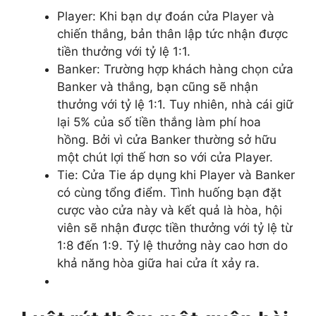
Player: Khi bạn dự đoán cửa Player và
chiến thắng, bản thân lập tức nhận được
tiền thưởng với tỷ lệ 1:1.
Banker: Trường hợp khách hàng chọn cửa
Banker và thắng, bạn cũng sẽ nhận
thưởng với tỷ lệ 1:1. Tuy nhiên, nhà cái giữ
lại 5% của số tiền thắng làm phí hoa
hồng. Bởi vì cửa Banker thường sở hữu
một chút lợi thế hơn so với cửa Player.
Tie: Cửa Tie áp dụng khi Player và Banker
có cùng tổng điểm. Tình huống bạn đặt
cược vào cửa này và kết quả là hòa, hội
viên sẽ nhận được tiền thưởng với tỷ lệ từ
1:8 đến 1:9. Tỷ lệ thưởng này cao hơn do
khả năng hòa giữa hai cửa ít xảy ra.