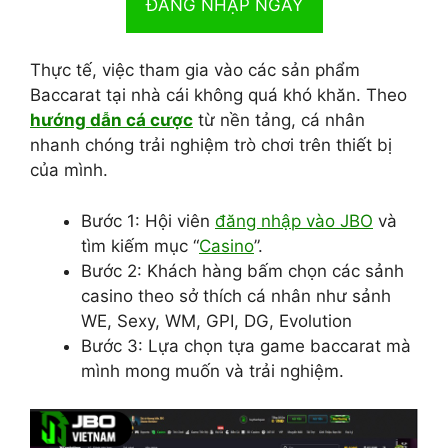
ĐĂNG NHẬP NGAY
Thực tế, việc tham gia vào các sản phẩm
Baccarat tại nhà cái không quá khó khăn. Theo
hướng dẫn cá cược
từ nền tảng, cá nhân
nhanh chóng trải nghiệm trò chơi trên thiết bị
của mình.
Bước 1: Hội viên
đăng nhập vào JBO
và
tìm kiếm mục “
Casino
”.
Bước 2: Khách hàng bấm chọn các sảnh
casino theo sở thích cá nhân như sảnh
WE, Sexy, WM, GPI, DG, Evolution
Bước 3: Lựa chọn tựa game baccarat mà
mình mong muốn và trải nghiệm.