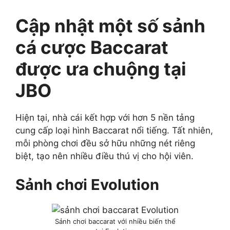
Cập nhật một số sảnh
cá cược Baccarat
được ưa chuộng tại
JBO
Hiện tại, nhà cái kết hợp với hơn 5 nền tảng
cung cấp loại hình Baccarat nổi tiếng. Tất nhiên,
mỗi phòng chơi đều sở hữu những nét riêng
biệt, tạo nên nhiều điều thú vị cho hội viên.
Sảnh chơi Evolution
Sảnh chơi baccarat với nhiều biến thể