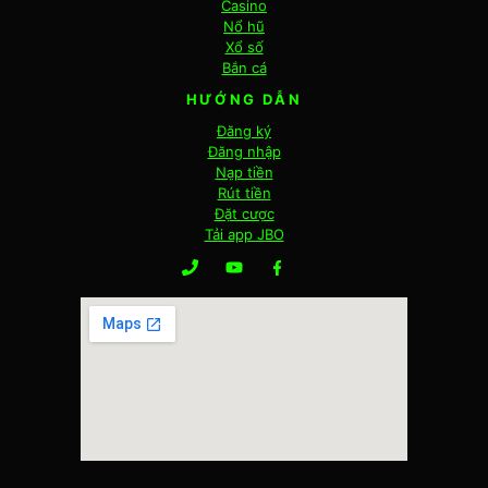
Casino
Nổ hũ
Xổ số
Bắn cá
HƯỚNG DẪN
Đăng ký
Đăng nhập
Nạp tiền
Rút tiền
Đặt cược
Tải app JBO